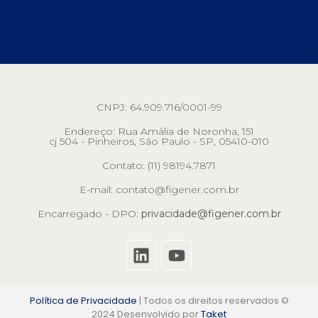
CNPJ: 64.909.716/0001-99
Endereço: Rua Amália de Noronha, 151
cj 504 - Pinheiros, São Paulo - SP, 05410-010
Contato: (11) 98194.7871
E-mail: contato@figener.com.br
Encarregado - DPO:
privacidade@figener.com.br
Política de Privacidade
| Todos os direitos reservados ©
2024 Desenvolvido por
Taket