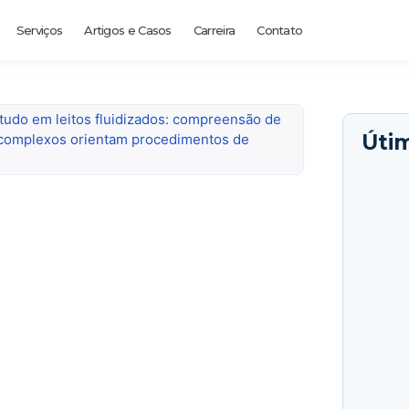
Serviços
Artigos e Casos
Carreira
Contato
tudo em leitos fluidizados: compreensão de
Útim
omplexos orientam procedimentos de
FIGENE
venced
24 de ab
Cogera
em hid
16 de d
Como u
reduzi