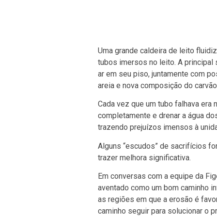
Uma grande caldeira de leito flui
tubos imersos no leito. A principal
ar em seu piso, juntamente com p
areia e nova composição do carvã
Cada vez que um tubo falhava era ne
completamente e drenar a água dos
trazendo prejuízos imensos à unid
Alguns “escudos” de sacrifícios fo
trazer melhora significativa.
Em conversas com a equipe da Fige
aventado como um bom caminho inv
as regiões em que a erosão é favore
caminho seguir para solucionar o p