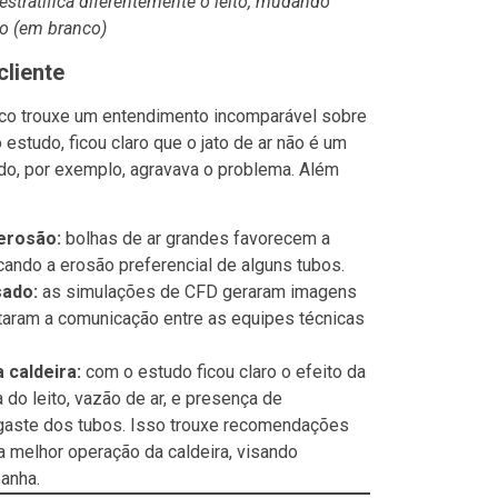
estratifica diferentemente o leito, mudando
ro (em branco)
cliente
fico trouxe um entendimento incomparável sobre
estudo, ficou claro que o jato de ar não é um
do, por exemplo, agravava o problema. Além
erosão:
bolhas de ar grandes favorecem a
icando a erosão preferencial de alguns tubos.
sado:
as simulações de CFD geraram imagens
litaram a comunicação entre as equipes técnicas
 caldeira:
com o estudo ficou claro o efeito da
 do leito, vazão de ar, e presença de
sgaste dos tubos. Isso trouxe recomendações
a melhor operação da caldeira, visando
anha.