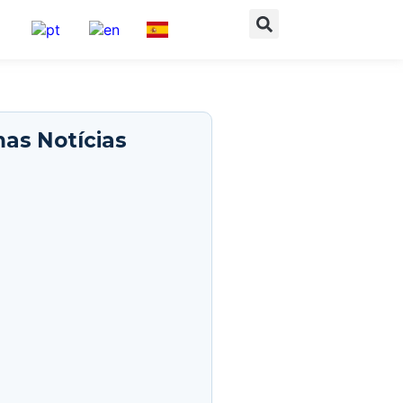
as Notícias
R participa de projetos
ores do LRCAP 2026
ril de 2026
ção com gás residual rico
rogênio | Figener
ezembro de 2025
m projeto de engenharia
u 38% do consumo de gás