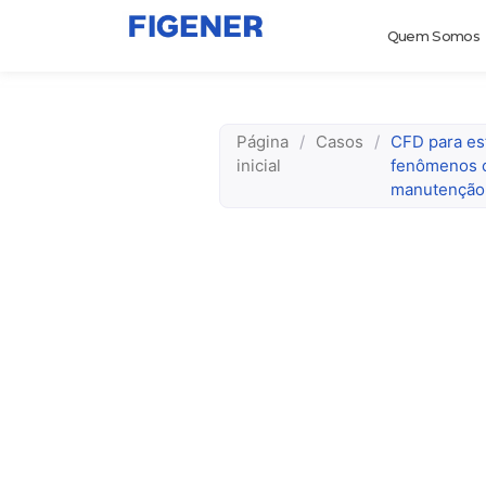
Quem Somos
Página
/
Casos
/
CFD para es
inicial
fenômenos c
manutenção