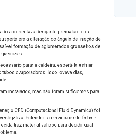
natura
5 de de
dizado apresentava desgaste prematuro dos
 suspeita era a alteração do ângulo de injeção de
ossível formação de aglomerados grosseiros de
o queimado.
cessário parar a caldeira, esperá-la esfriar
 tubos evaporadores. Isso levava dias,
ade.
ram instalados, mas não foram suficientes para
ner, o CFD (Computacional Fluid Dynamics) foi
estigativo. Entender o mecanismo de falha e
cida traz material valioso para decidir qual
roblema.